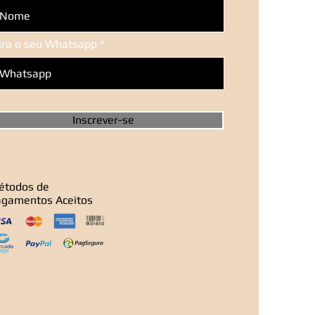
sira o seu Whatsapp
Inscrever-se
étodos de
agamentos Aceitos