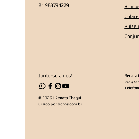
21 988794229
Brinco
Colare
Pulsei
Conju
Junte-se a nós!
Renata 
loja@re
Telefon
© 2026 | Renata Chequi
Criado por
bohns.com.br