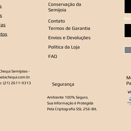
Conservação da
s
Semijoia
s
In
Contato
ras
Termos de Garantia
ntos
Envios e Devoluções
Política da Loja
FAQ
Chequi Semijoias -
natachequi.com.br
M
P
e: (21) 2611-9313
Segurança
Ambiente 100% Seguro.
Sua Informação é Protegida
Pela Criptografia SSL 256-Bit.