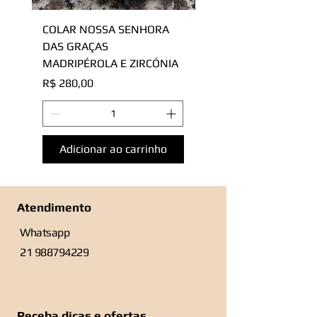
COLAR NOSSA SENHORA
Bracelete Quadrado
DAS GRAÇAS
Marrom com Dourado
MADRIPÉROLA E ZIRCÓNIA
78mm
Preço
Preço
R$ 280,00
R$ 150,00
Adicionar ao carrinho
Adicionar ao carri
Atendimento
Whatsapp
21 988794229
Receba dicas e ofertas