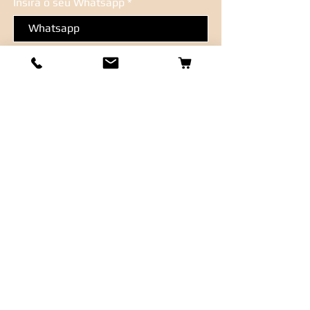
Insira o seu Whatsapp
Inscrever-se
Métodos de Pagamentos Aceitos
Páginas e
documentos
Nossa História
Conservação da
Semijoia
Contato