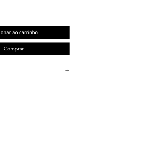
ionar ao carrinho
Comprar
eremos que sua experiência
i Semijoias seja perfeita! Por
o de entrega da
licitamos adicionar um
de 3 dias úteis para o preparo
as joias. A partir daí, é só
chegar até você!