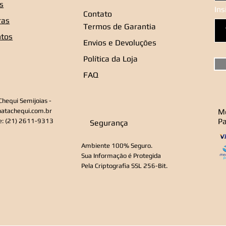
s
In
Contato
ras
Termos de Garantia
ntos
Envios e Devoluções
Política da Loja
FAQ
Chequi Semijoias -
natachequi.com.br
M
P
e: (21) 2611-9313
Segurança
Ambiente 100% Seguro.
Sua Informação é Protegida
Pela Criptografia SSL 256-Bit.