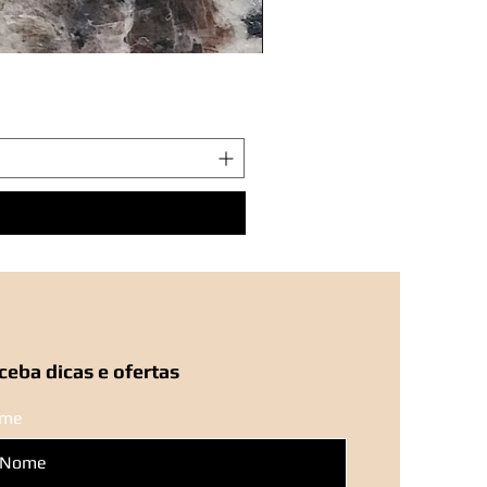
Bracelete Quadrado Mar
Preço
R$ 150,00
ceba dicas e ofertas
me