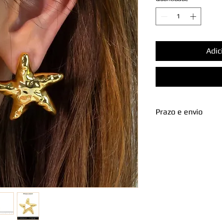
Adic
Prazo e envio
Sobre o envio: Qu
com a Renata Chequ
isso, além do praz
transportadora, so
pequeno intervalo 
e despacho das noss
aguardar o brilho 