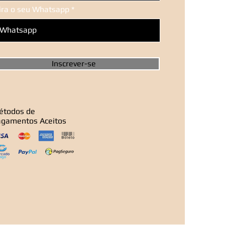
sira o seu Whatsapp
Inscrever-se
étodos de
agamentos Aceitos