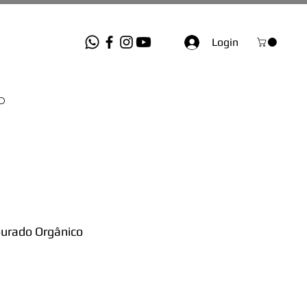
Login
O
ourado Orgânico