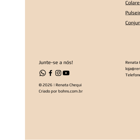
Colare
Pulsei
Conju
Junte-se a nós!
Renata 
loja@re
Telefon
© 2026 | Renata Chequi
Criado por
bohns.com.br